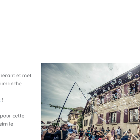
 festival
Clair de Nuit
Clair de Rue
Contact
tinérant et met
 dimanche.
t
!
 pour cette
eim le